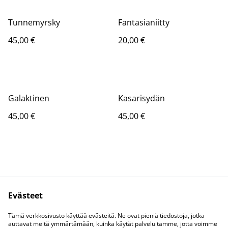
Tunnemyrsky
Fantasianiitty
45,00 €
20,00 €
Galaktinen
Kasarisydän
45,00 €
45,00 €
Evästeet
Kysy Coralta
Lakihommelit
Tämä verkkosivusto käyttää evästeitä. Ne ovat pieniä tiedostoja, jotka
Tietosuoja
Evästeet
auttavat meitä ymmärtämään, kuinka käytät palveluitamme, jotta voimme