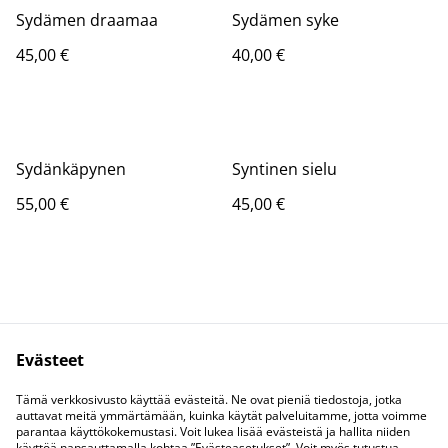
Sydämen draamaa
Sydämen syke
45,00 €
40,00 €
Sydänkäpynen
Syntinen sielu
55,00 €
45,00 €
Evästeet
Kysy Coralta
Lakihommelit
Tämä verkkosivusto käyttää evästeitä. Ne ovat pieniä tiedostoja, jotka
Tietosuoja
Evästeet
auttavat meitä ymmärtämään, kuinka käytät palveluitamme, jotta voimme
parantaa käyttökokemustasi. Voit lukea lisää evästeistä ja hallita niiden
käyttöä napsauttamalla kohtaa ”Evästeasetukset”. Voit myös tutustua