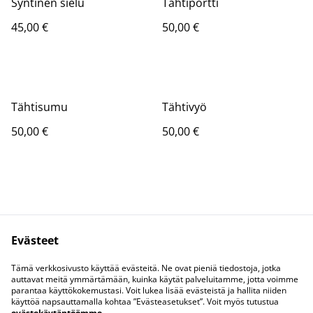
Syntinen sielu
Tähtiportti
45,00 €
50,00 €
Tähtisumu
Tähtivyö
50,00 €
50,00 €
Evästeet
Kysy Coralta
Lakihommelit
Tämä verkkosivusto käyttää evästeitä. Ne ovat pieniä tiedostoja, jotka
Tietosuoja
Evästeet
auttavat meitä ymmärtämään, kuinka käytät palveluitamme, jotta voimme
parantaa käyttökokemustasi. Voit lukea lisää evästeistä ja hallita niiden
käyttöä napsauttamalla kohtaa ”Evästeasetukset”. Voit myös tutustua
evästekäytäntöömme
.