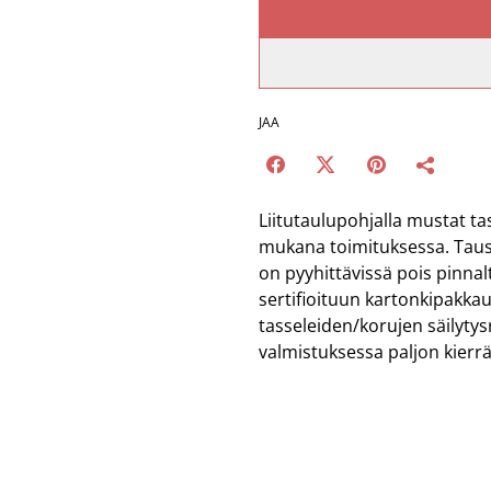
JAA
Liitutaulupohjalla mustat tass
mukana toimituksessa. Taust
on pyyhittävissä pois pinnal
sertifioituun kartonkipakkau
tasseleiden/korujen säilyt
valmistuksessa paljon kierr