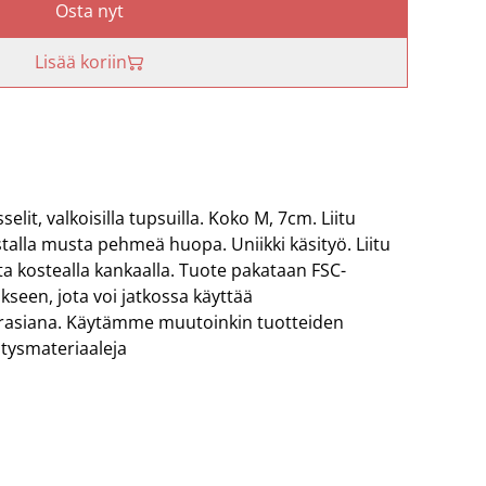
Osta nyt
Lisää koriin
elit, valkoisilla tupsuilla. Koko M, 7cm. Liitu
alla musta pehmeä huopa. Uniikki käsityö. Liitu
ta kostealla kankaalla. Tuote pakataan FSC-
kseen, jota voi jatkossa käyttää
ysrasiana. Käytämme muutoinkin tuotteiden
ätysmateriaaleja