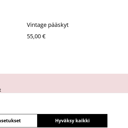
Vintage pääskyt
55,00 €
t
asetukset
Hyväksy kaikki