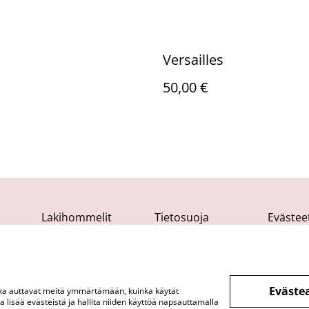
Versailles
50,00 €
Lakihommelit
Tietosuoja
Evästee
Eväste
otka auttavat meitä ymmärtämään, kuinka käytät
lisää evästeistä ja hallita niiden käyttöä napsauttamalla