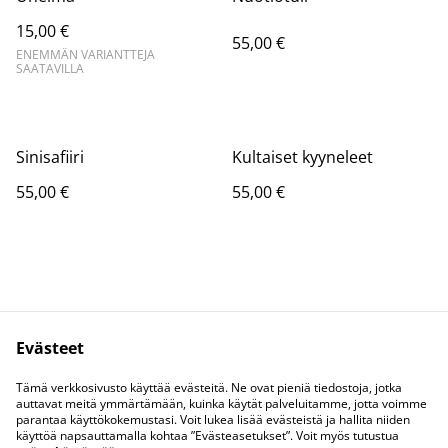
15,00 €
55,00 €
ENEMMÄN VARIANTTEJA
SAATAVILLA
Sinisafiiri
Kultaiset kyyneleet
55,00 €
55,00 €
Evästeet
Kysy Coralta
Lakihommelit
Tämä verkkosivusto käyttää evästeitä. Ne ovat pieniä tiedostoja, jotka
Tietosuoja
Evästeet
auttavat meitä ymmärtämään, kuinka käytät palveluitamme, jotta voimme
parantaa käyttökokemustasi. Voit lukea lisää evästeistä ja hallita niiden
käyttöä napsauttamalla kohtaa ”Evästeasetukset”. Voit myös tutustua