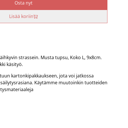
Osta nyt
Lisää koriin
 säihkyvin strassein. Musta tupsu, Koko L, 9x8cm.
ki käsityö.
ituun kartonkipakkaukseen, jota voi jatkossa
 säilytysrasiana. Käytämme muutoinkin tuotteiden
ätysmateriaaleja