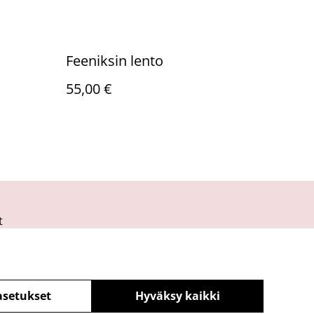
Feeniksin lento
55,00 €
t
asetukset
Hyväksy kaikki