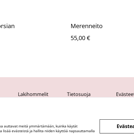
rsian
Merenneito
55,00 €
Lakihommelit
Tietosuoja
Evästee
Eväste
otka auttavat meitä ymmärtämään, kuinka käytät
lisää evästeistä ja hallita niiden käyttöä napsauttamalla