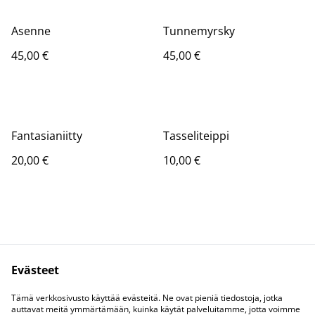
Asenne
Tunnemyrsky
45,00 €
45,00 €
Fantasianiitty
Tasseliteippi
20,00 €
10,00 €
Evästeet
Kysy Coralta
Lakihommelit
Tämä verkkosivusto käyttää evästeitä. Ne ovat pieniä tiedostoja, jotka
Tietosuoja
Evästeet
auttavat meitä ymmärtämään, kuinka käytät palveluitamme, jotta voimme