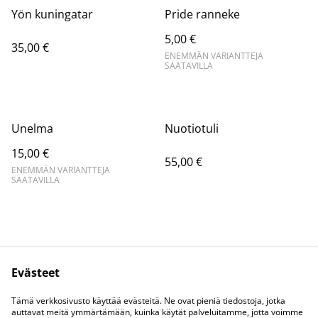
Yön kuningatar
Pride ranneke
5,00 €
35,00 €
ENEMMÄN VARIANTTEJA
SAATAVILLA
Unelma
Nuotiotuli
15,00 €
55,00 €
ENEMMÄN VARIANTTEJA
SAATAVILLA
Evästeet
Kysy Coralta
Lakihommelit
Tämä verkkosivusto käyttää evästeitä. Ne ovat pieniä tiedostoja, jotka
Tietosuoja
Evästeet
auttavat meitä ymmärtämään, kuinka käytät palveluitamme, jotta voimme